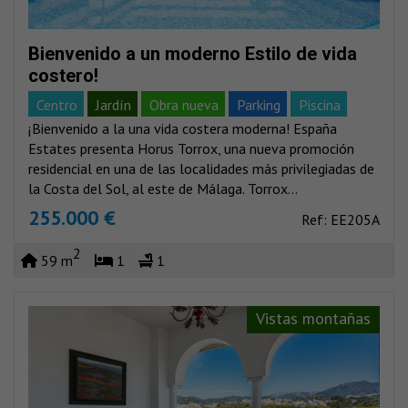
Bienvenido a un moderno Estilo de vida
costero!
Centro
Jardín
Obra nueva
Parking
Piscina
¡Bienvenido a la una vida costera moderna! España
Vistas al mar
Vistas montañas
Estates presenta Horus Torrox, una nueva promoción
residencial en una de las localidades más privilegiadas de
la Costa del Sol, al este de Málaga. Torrox...
255.000 €
Ref: EE205A
2
59 m
1
1
Vistas montañas