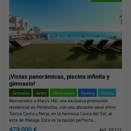
¡Vistas panorámicas, piscina infinita y
gimnasio!
Gimnasio
Jardín
Obra nueva
Parking
Piscina
Bienvenidos a Mary’s Hill, una exclusiva promoción
Vistas al mar
Vistas montañas
residencial en Peñóncillo, con una ubicación ideal entre
Torrox Costa y Nerja, en la hermosa Costa del Sol, al
este de Málaga. Esta es la opción perfecta...
479.000 €
Ref: EE232