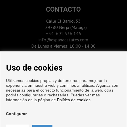
CONTACTO
Calle El Barrio, 53
29780 Nerja (Málaga)
‎+34 691 536 146
info@espanaestates.com
De Lunes a Viernes: 10:00 - 14:00
Uso de cookies
Utilizamos cookies propias y de terceros para mejorar la
experiencia en nuestra web y con fines analíticos. Algunas son
necesarias para el correcto funcionamiento de la web, otras
podrás configurarlas o rechazarlas. Puedes ver más
información en la página de
Política de cookies
Pisos y casas en venta en Nerja
Configurar
Copyright © 2026. Todos los derechos reservados.