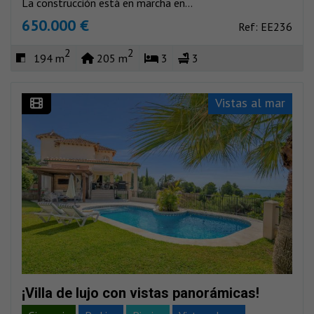
La construcción está en marcha en...
650.000 €
Ref: EE236
2
2
194 m
205 m
3
3
Vistas al mar
¡Villa de lujo con vistas panorámicas!