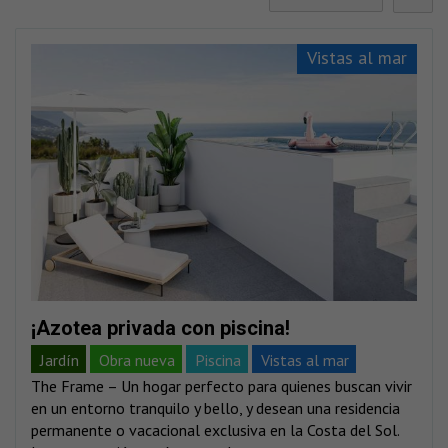
Vistas al mar
¡Azotea privada con piscina!
Jardín
Obra nueva
Piscina
Vistas al mar
The Frame – Un hogar perfecto para quienes buscan vivir
Vistas montañas
en un entorno tranquilo y bello, y desean una residencia
permanente o vacacional exclusiva en la Costa del Sol.