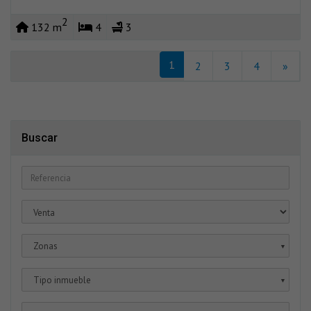
2
132 m
4
3
1
2
3
4
»
Buscar
Zonas
▼
Tipo inmueble
▼