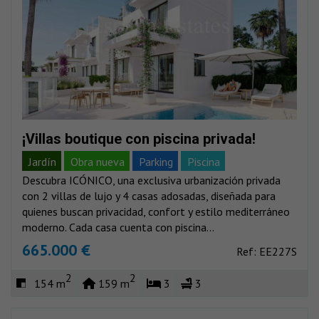
¡Villas boutique con piscina privada!
Jardín
Obra nueva
Parking
Piscina
Descubra ICÓNICO, una exclusiva urbanización privada
Vistas al mar
Vistas montañas
con 2 villas de lujo y 4 casas adosadas, diseñada para
quienes buscan privacidad, confort y estilo mediterráneo
moderno. Cada casa cuenta con piscina...
665.000 €
Ref: EE227S
2
2
154 m
159 m
3
3