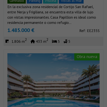
Gimnasio
Parking
Piscina
Vistas al mar
En la exclusiva zona residencial de Cortijo San Rafael,
Vistas montañas
entre Nerja y Frigiliana, se encuentra esta villa de lujo
con vistas impresionantes. Casa Papillion es ideal como
residencia permanente o como refugio...
1.485.000 €
Ref: EE235S
2
2
1.806 m
433 m
5
5
Obra nueva