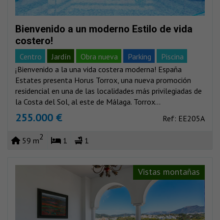
Bienvenido a un moderno Estilo de vida
costero!
Centro
Jardín
Obra nueva
Parking
Piscina
¡Bienvenido a la una vida costera moderna! España
Vistas al mar
Vistas montañas
Estates presenta Horus Torrox, una nueva promoción
residencial en una de las localidades más privilegiadas de
la Costa del Sol, al este de Málaga. Torrox...
255.000 €
Ref: EE205A
2
59 m
1
1
Vistas montañas