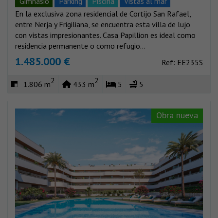
Gimnasio
Parking
Piscina
Vistas al mar
En la exclusiva zona residencial de Cortijo San Rafael,
Vistas montañas
entre Nerja y Frigiliana, se encuentra esta villa de lujo
con vistas impresionantes. Casa Papillion es ideal como
residencia permanente o como refugio...
1.485.000 €
Ref: EE235S
2
2
1.806 m
433 m
5
5
Obra nueva