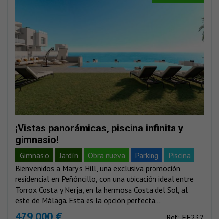
¡Vistas panorámicas, piscina infinita y
gimnasio!
Gimnasio
Jardín
Obra nueva
Parking
Piscina
Bienvenidos a Mary’s Hill, una exclusiva promoción
Vistas al mar
Vistas montañas
residencial en Peñóncillo, con una ubicación ideal entre
Torrox Costa y Nerja, en la hermosa Costa del Sol, al
este de Málaga. Esta es la opción perfecta...
479.000 €
Ref: EE232