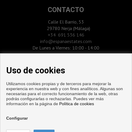
CONTACTO
Calle El Barrio, 53
29780 Nerja (Málaga)
‎+34 691 536 146
info@espanaestates.com
De Lunes a Viernes: 10:00 - 14:00
Uso de cookies
Utilizamos cookies propias y de terceros para mejorar la
experiencia en nuestra web y con fines analíticos. Algunas son
necesarias para el correcto funcionamiento de la web, otras
podrás configurarlas o rechazarlas. Puedes ver más
información en la página de
Política de cookies
Pisos y casas en venta en Nerja
Configurar
Copyright © 2026. Todos los derechos reservados.