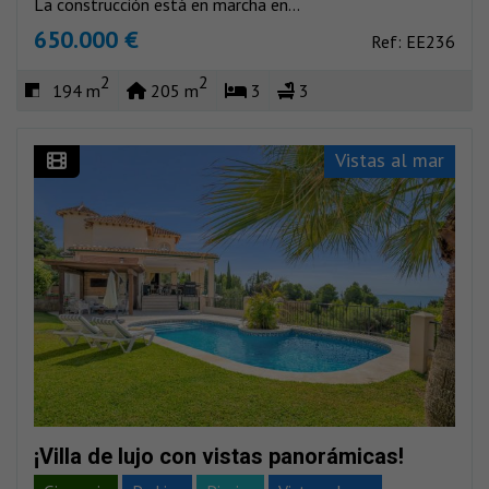
La construcción está en marcha en...
650.000 €
Ref: EE236
2
2
194 m
205 m
3
3
Vistas al mar
¡Villa de lujo con vistas panorámicas!