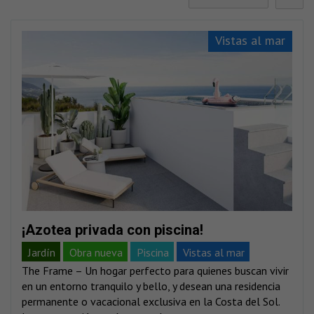
Vistas al mar
¡Azotea privada con piscina!
Jardín
Obra nueva
Piscina
Vistas al mar
The Frame – Un hogar perfecto para quienes buscan vivir
Vistas montañas
en un entorno tranquilo y bello, y desean una residencia
permanente o vacacional exclusiva en la Costa del Sol.