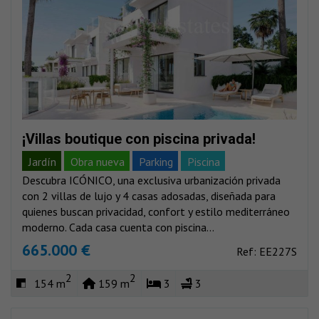
¡Villas boutique con piscina privada!
Jardín
Obra nueva
Parking
Piscina
Descubra ICÓNICO, una exclusiva urbanización privada
Vistas al mar
Vistas montañas
con 2 villas de lujo y 4 casas adosadas, diseñada para
quienes buscan privacidad, confort y estilo mediterráneo
moderno. Cada casa cuenta con piscina...
665.000 €
Ref: EE227S
2
2
154 m
159 m
3
3