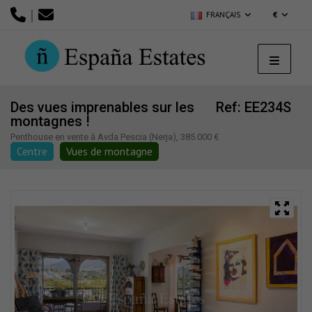
|
FRANÇAIS
€
Des vues imprenables sur les
Ref: EE234S
montagnes !
Penthouse en vente à Avda Pescia (Nerja), 385.000 €
Centre
Vues de montagne