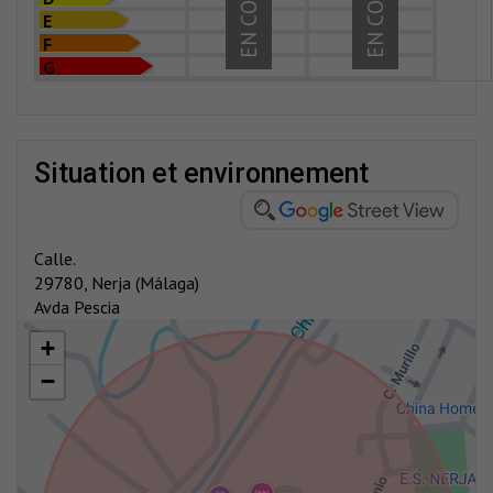
EN COURS
EN COURS
E
F
G
situation et environnement
Calle.
29780, Nerja (Málaga)
Avda Pescia
+
−