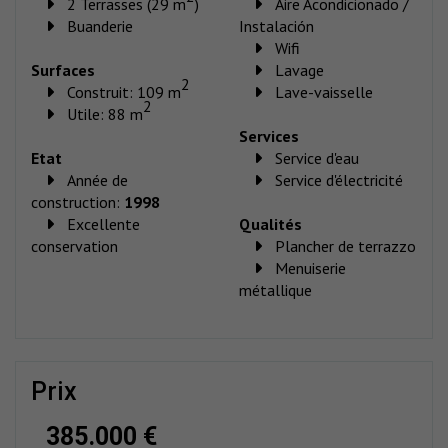
2 Terrasses (29 m
)
Aire Acondicionado /
Buanderie
Instalación
Wifi
Surfaces
Lavage
2
Construit: 109 m
Lave-vaisselle
2
Utile: 88 m
Services
Etat
Service d'eau
Année de
Service d'électricité
construction:
1998
Excellente
Qualités
conservation
Plancher de terrazzo
Menuiserie
métallique
prix
385.000 €