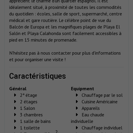
apprécient le charme d'un quartier espagnol. Il est
idéalement situé, à proximité de toutes les commodités
du quotidien : écoles, salle de sport, supermarché, centre
médical et gare routière. Le célèbre point de vue du
Balcón de Europa et les magnifiques plages de Playa El
Salón et Playa Calahonda sont facilement accessibles à
pied en 15 minutes de promenade.
N'hésitez pas à nous contacter pour plus d'informations
et pour organiser une visite !
caractéristiques
Général
Equipment
2ª étage
Chauffage par le sol
2 étages
Cuisine Américaine
1 Salon
Appareils
3 chambres
Eau chaude
1 salle de bains
individuelle
1 toilette
Chauffage individuel
2