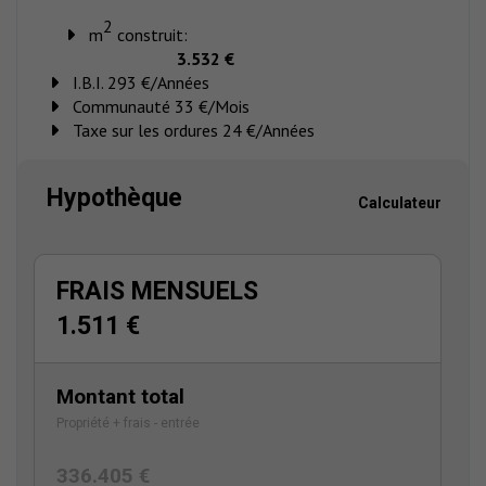
2
m
construit:
3.532 €
I.B.I. 293 €/Années
Communauté 33 €/Mois
Taxe sur les ordures 24 €/Années
Hypothèque
Calculateur
FRAIS MENSUELS
1.511 €
Montant total
Propriété + frais - entrée
336.405 €