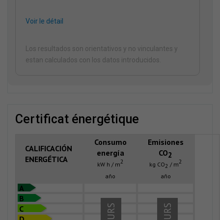
Voir le détail
Los resultados son orientativos y no vinculantes y
estan calculados con los datos introducidos.
certificat énergétique
Consumo
Emisiones
CALIFICACIÓN
energía
CO
2
ENERGÉTICA
2
2
kW h / m
kg CO
/ m
2
año
año
A
B
C
D