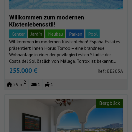
Willkommen zum modernen
Küstenlebensstil!
Center
Jardín
Neubau
Parken
Pool
Willkommen im modernen Küstenleben! España Estates
Meerblick
Bergblick
präsentiert Ihnen Horus Torrox – eine brandneue
Wohnanlage in einer der privilegiertesten Städte der
Costa del Sol östlich von Málaga. Torrox ist bekannt...
255.000 €
Ref: EE205A
2
59 m
1
1
Bergblick