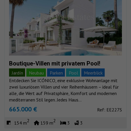
Boutique-Villen mit privatem Pool!
Jardín
Neubau
Parken
Pool
Meerblick
Entdecken Sie ICÓNICO, eine exklusive Wohnanlage mit
Bergblick
zwei luxuriösen Villen und vier Reihenhäusern – ideal für
alle, die Wert auf Privatsphäre, Komfort und modernen
mediterranen Stil legen. Jedes Haus...
665.000 €
Ref: EE227S
2
2
154 m
159 m
3
3