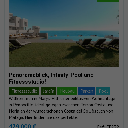
Panoramablick, Infinity-Pool und
Fitnessstudio!
Fitnessstudio
Jardín
Neubau
Parken
Pool
Willkommen in Mary’s Hill, einer exklusiven Wohnanlage
Meerblick
Bergblick
in Peñoncillo, ideal gelegen zwischen Torrox Costa und
Nerja an der wunderschönen Costa del Sol, östlich von
Málaga. Hier finden Sie das perfekte...
479.000 €
Ref: EE232