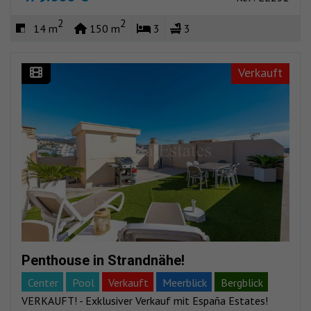
2
2
14 m
150 m
3
3
Verkauft
Penthouse in Strandnähe!
Center
Pool
Verkauft
Meerblick
Bergblick
VERKAUFT! - Exklusiver Verkauf mit España Estates!