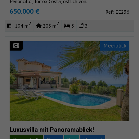
Peñoncillo, Torrox Costa, östlich von...
650.000 €
Ref: EE236
2
2
194 m
205 m
3
3
Meerblick
Luxusvilla mit Panoramablick!