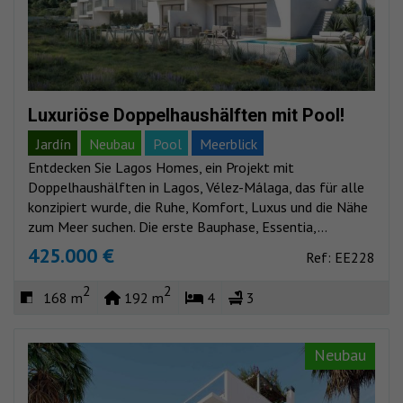
Luxuriöse Doppelhaushälften mit Pool!
Jardín
Neubau
Pool
Meerblick
Entdecken Sie Lagos Homes, ein Projekt mit
Doppelhaushälften in Lagos, Vélez-Málaga, das für alle
konzipiert wurde, die Ruhe, Komfort, Luxus und die Nähe
zum Meer suchen. Die erste Bauphase, Essentia,...
425.000 €
Ref: EE228
2
2
168 m
192 m
4
3
Neubau