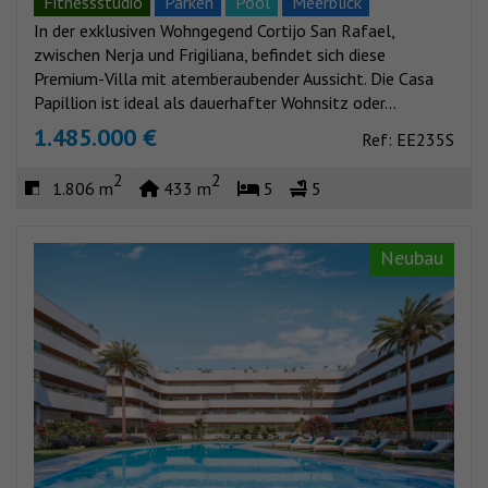
Fitnessstudio
Parken
Pool
Meerblick
In der exklusiven Wohngegend Cortijo San Rafael,
Bergblick
zwischen Nerja und Frigiliana, befindet sich diese
Premium-Villa mit atemberaubender Aussicht. Die Casa
Papillion ist ideal als dauerhafter Wohnsitz oder...
1.485.000 €
Ref: EE235S
2
2
1.806 m
433 m
5
5
Neubau