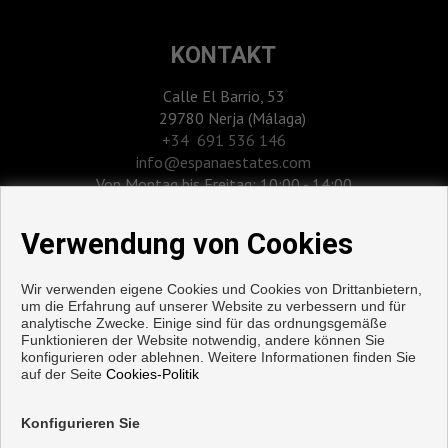
KONTAKT
Calle El Barrio, 53
29780 Nerja (Málaga)
‎+34 691 536 146
info@espanaestates.com
Von Montag bis Freitag: 10:00 - 14:00
Verwendung von Cookies
Wir verwenden eigene Cookies und Cookies von Drittanbietern,
um die Erfahrung auf unserer Website zu verbessern und für
analytische Zwecke. Einige sind für das ordnungsgemäße
Funktionieren der Website notwendig, andere können Sie
konfigurieren oder ablehnen. Weitere Informationen finden Sie
auf der Seite
Cookies-Politik
Wohnungen und häuser zum verkauf in Nerja
Konfigurieren Sie