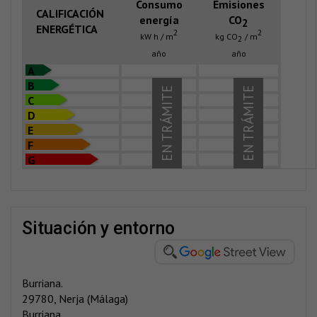
Consumo
Emisiones
CALIFICACIÓN
energía
CO
2
ENERGÉTICA
2
2
kW h / m
kg CO
/ m
2
año
año
A
B
EN TRÁMITE
EN TRÁMITE
C
D
E
F
G
situación y entorno
Burriana.
29780, Nerja (Málaga)
Burriana