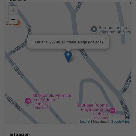
+
−
×
Burriana. 29780, Burriana, Nerja (Málaga)
Leaflet
| Map data ©
GoogleMaps
Situación