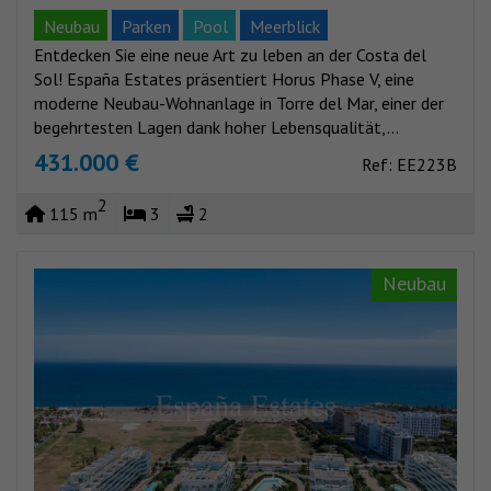
Neubau
Parken
Pool
Meerblick
Entdecken Sie eine neue Art zu leben an der Costa del
Sol! España Estates präsentiert Horus Phase V, eine
moderne Neubau-Wohnanlage in Torre del Mar, einer der
begehrtesten Lagen dank hoher Lebensqualität,...
431.000 €
Ref: EE223B
2
115 m
3
2
Neubau