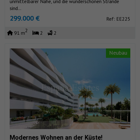
unmittelbarer Nähe, und die wunderschönen Strände
sind...
299.000 €
Ref: EE225
2
91 m
2
2
Neubau
Modernes Wohnen an der Küste!