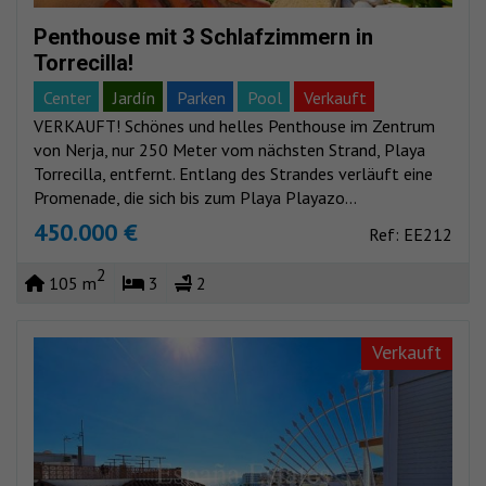
Penthouse mit 3 Schlafzimmern in
Torrecilla!
Center
Jardín
Parken
Pool
Verkauft
VERKAUFT! Schönes und helles Penthouse im Zentrum
Meerblick
Bergblick
von Nerja, nur 250 Meter vom nächsten Strand, Playa
Torrecilla, entfernt. Entlang des Strandes verläuft eine
Promenade, die sich bis zum Playa Playazo...
450.000 €
Ref: EE212
2
105 m
3
2
Verkauft