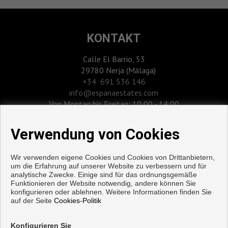
KONTAKT
Calle El Barrio, 53
29780 Nerja (Málaga)
‎+34 691 536 146
info@espanaestates.com
Von Montag bis Freitag: 10:00 - 14:00
Verwendung von Cookies
Wir verwenden eigene Cookies und Cookies von Drittanbietern,
um die Erfahrung auf unserer Website zu verbessern und für
analytische Zwecke. Einige sind für das ordnungsgemäße
Funktionieren der Website notwendig, andere können Sie
konfigurieren oder ablehnen. Weitere Informationen finden Sie
auf der Seite
Cookies-Politik
Wohnungen und häuser zum verkauf in Nerja
Konfigurieren Sie