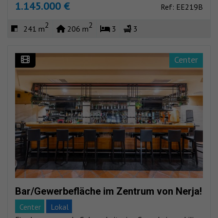
1.145.000 €
Ref: EE219B
2
2
241 m
206 m
3
3
Center
Bar/Gewerbefläche im Zentrum von Nerja!
Center
Lokal