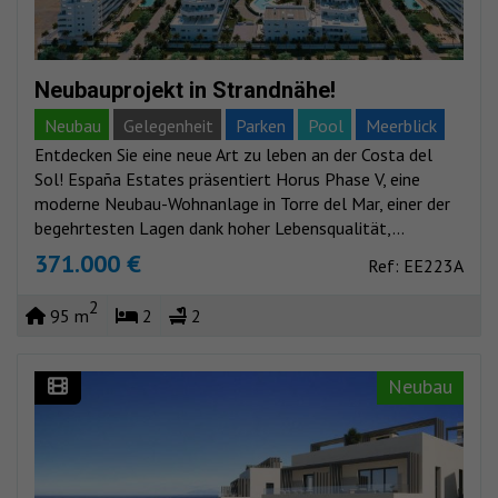
Neubauprojekt in Strandnähe!
Neubau
Gelegenheit
Parken
Pool
Meerblick
Entdecken Sie eine neue Art zu leben an der Costa del
Sol! España Estates präsentiert Horus Phase V, eine
moderne Neubau-Wohnanlage in Torre del Mar, einer der
begehrtesten Lagen dank hoher Lebensqualität,...
371.000 €
Ref: EE223A
2
95 m
2
2
Neubau