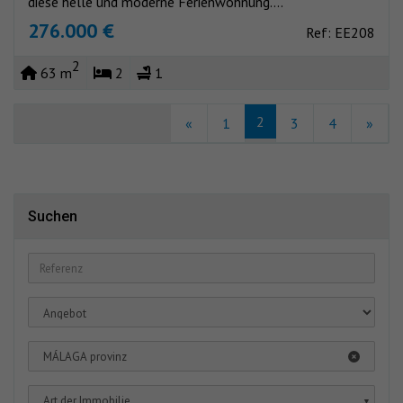
diese helle und moderne Ferienwohnung....
276.000 €
Ref: EE208
2
63 m
2
1
2
«
1
3
4
»
Suchen
MÁLAGA provinz
Art der Immobilie
▼