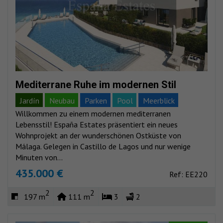
Mediterrane Ruhe im modernen Stil
Jardín
Neubau
Parken
Pool
Meerblick
Willkommen zu einem modernen mediterranen
Bergblick
Lebensstil! España Estates präsentiert ein neues
Wohnprojekt an der wunderschönen Ostküste von
Málaga. Gelegen in Castillo de Lagos und nur wenige
Minuten von...
435.000 €
Ref: EE220
2
2
197 m
111 m
3
2